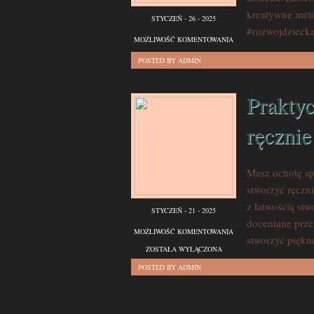
kreatywne met
STYCZEŃ - 26 - 2025
#rozwojdzieck
ZABAWKI
MOŻLIWOŚĆ KOMENTOWANIA
EDUKACYJNE:
ZOSTAŁA WYŁĄCZONA
POSTED BY ADMIN
KREATYWNE
SPOSOBY
Praktyc
NA
ręcznie
ROZWÓJ
DZIECKA
Masz ochotę sp
stworzyć ręcz
z łatwością stw
STYCZEŃ - 21 - 2025
doceniane prze
PRAKTYCZNE
MOŻLIWOŚĆ KOMENTOWANIA
stworzyć piękn
PORADY
ZOSTAŁA WYŁĄCZONA
NA
POSTED BY ADMIN
TWORZENIE
RĘCZNIE