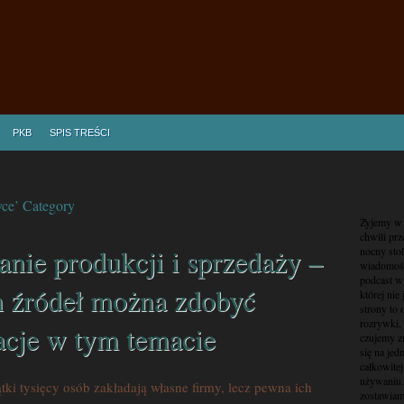
PKB
SPIS TREŚCI
yce’ Category
Żyjemy w 
chwili pr
nie produkcji i sprzedaży –
nocny sto
wiadomośc
podcast w 
h źródeł można zdobyć
której nie
strony to
rozrywki, 
acje w tym temacie
czujemy z
się na jed
całkowitej
używaniu.
tki tysięcy osób zakładają własne firmy, lecz pewna ich
zostawiamy