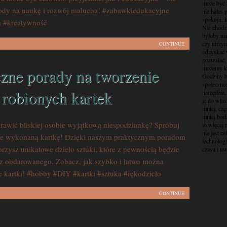
może być 
ody na naukę i rozwój malucha! #zabawkiedukacyjne
niż hałas
spokoju, 
a #kreatywność
Nie chodzi
byłoby na
czy utrzym
CONTINUE
odzyskać w
pozwalać,
możemy kr
zne porady na tworzenie
Godziny be
społecznoś
 robionych kartek
narzędzia,
je do włas
mniej, czę
mniej bod
rawić bliskiej osobie wyjątkową niespodziankę? Spróbuj
to więcej
nie jest c
nie wykonaną kartkę! Dzięki naszym praktycznym poradom
technologi
orzysz unikatowe dzieło sztuki, które z pewnością będzie
czasu i uw
z obdarowanego. Zobacz, jak szybko i łatwo można
e kartki! #hobby #DIY #kartki #sztuka #rękodzieło
CONTINUE