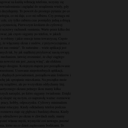
eagować na każdą wibrację telefonu, uczymy się
powiadomienia i zaglądać do urządzenia wtedy, gdy
m decydujemy. To powrót do prostego pytania: po co
nologia, co mi daje, a co mi odbiera. Czy pomaga mi
 cele, czy tylko zabiera czas pomiędzy jedną a drugą
ą czynnością. Pierwszym krokiem do cyfrowej
st uczciwy rachunek sumienia. Warto przez kilka dni
wać, jak często sięgamy po telefon, w jakich
 to robimy i jakie emocje temu towarzyszą. Często
ę, że włączamy ekran z nudów, z przyzwyczajenia, z
coś nas ominie”. To naturalne – wiele aplikacji jest
anych tak, by jak najdłużej przykuwać naszą uwagę.
 mechanizm, łatwiej zrozumieć, że chęć ciągłego
a nowości nie jest „naszą winą”, ale efektem
nego designu. Kolejnym etapem jest porządkowanie
rzestrzeni. Usuwanie niepotrzebnych aplikacji,
e zbędnych powiadomień, porządkowanie folderów i
rochę jak sprzątanie mieszkania. Na początku może
ię uciążliwe, ale po wszystkim oddychamy lżej.
haotycznego ekranu pełnego ikon mamy kilka
jszych narzędzi, po które sięgamy świadomie. Dzięki
iej skupić się na tym, co naprawdę ważne: rozmowie
i, pracy, hobby, odpoczynku. Cyfrowy minimalizm
miar relacyjny. Kiedy odkładamy telefon podczas
 rozmowa staje się głębsza i bardziej obecna. Kiedy
my odruchowo po ekran w chwilach nudy, mamy
łyszeć własne myśli, wymyślić coś nowego, poczuć
ia, które na co dzień zagłuszamy bodźcami. To