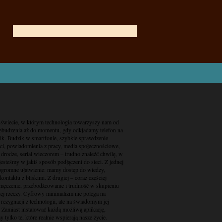
świecie, w którym technologia towarzyszy nam od
zebudzenia aż do momentu, gdy odkładamy telefon na
lik. Budzik w smartfonie, szybkie sprawdzenie
i, powiadomienia z pracy, media społecznościowe,
drodze, serial wieczorem – trudno znaleźć chwilę, w
 jesteśmy w jakiś sposób podłączeni do sieci. Z jednej
 ogromne ułatwienie: mamy dostęp do wiedzy,
kontaktu z bliskimi. Z drugiej – coraz częściej
męczenie, przebodźcowanie i trudność w skupieniu
nej rzeczy. Cyfrowy minimalizm nie polega na
 rezygnacji z technologii, ale na świadomym jej
 Zamiast instalować każdą możliwą aplikację,
 tylko te, które realnie wspierają nasze życie.