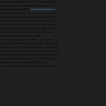
na początku niekomfortowe – cisza bywa trudniejsza
 powiadomień – ale z czasem przynosi poczucie
którego często nam brakuje.
platforma internetowa
 o to, by demonizować technologię. Bez niej trudniej
m pracować, podróżować, rozwijać zainteresowania
ywać relacje na odległość. Chodzi raczej o to, by
pływ na to, jak i kiedy z niej korzystamy. Zamiast
 by urządzenia zarządzały naszym czasem i uwagą,
ok po kroku zacząć układać zasady po swojemu.
z telefonu, aplikacje blokujące media
ciowe w czasie pracy, dni offline – to wszystko
 z których można korzystać elastycznie, dopasowując
nego stylu życia. W efekcie okazuje się, że kiedy jest
sto jest więcej. Mniej rozproszeń to więcej skupienia,
źców to więcej spokoju, mniej przypadkowych treści
 miejsca na te naprawdę ważne. Cyfrowy minimalizm
elem samym w sobie, ale drogą do tego, by
a stała się sprzymierzeńcem, a nie cichym złodziejem
agi.