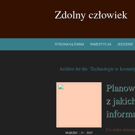
Zdolny człowiek
STRONA GŁÓWNA
INWESTYCJA
JEDZENIE
Archive for the ‘Technologie w kosmet
Planowa
z jakic
inform
Co roku dziesią
MARZEC - 31 - 2025