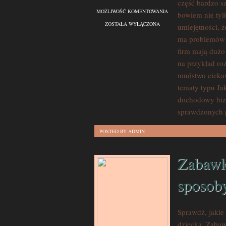
część bardzo 
PLANOWANIE
MOŻLIWOŚĆ KOMENTOWANIA
bowiem nie tyl
PRODUKCJI
ZOSTAŁA WYŁĄCZONA
umiejętności, 
I
ma problemów z
SPRZEDAŻY
firm mają dużo
–
na przykład ro
Z
mnóstwo ciekaw
tematy typu Ja
JAKICH
dochodowy biz
ŹRÓDEŁ
sprawdzonych 
MOŻNA
ZDOBYĆ
POSTED BY ADMIN
INFORMACJE
W
Zabawk
TYM
TEMACIE
sposoby
Sprawdź, jakie
dziecka. Zabaw