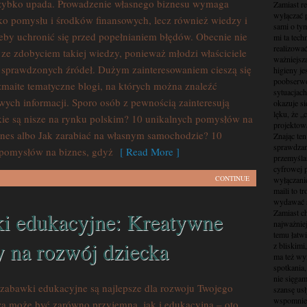
szybko upada. Prowadzenie własnego biznesu wymaga
Zamiast r
wyłączać 
ko pomysłu i środków finansowych, lecz również wiedzy i
sami o ty
żeby uchronić się przed popełnianiem błędów. Obecnie nie
mi ta tech
realizować
e zdobyciem takiej wiedzy, ponieważ młodzi właściciele
ważniejsz
 sprawdzonych źródeł. Dużym zainteresowaniem cieszą się
higieny je
poobserwo
zmaite tematyczne blogi, na których można znaleźć
sytuacjach
ych informacji. Sporo osób z pewnością zainteresują
okazuje si
lęku, że „
kie są nisze na rynku polskim? 10 unikalnych pomysłów na
projektow
nes albo Jak zarabiać na własnym samochodzie? 10
Znając ten
sprawdzani
pomysłów na biznes, gdyż
[ Read More ]
przemyśla
cyfrowej p
CONTINUE
wyłączani
maili to t
wydawać s
i edukacyjne: Kreatywne
Zamiast c
najważnie
temu łatw
 na rozwój dziecka
z bliskim
ma też wy
spotkania,
nie sięga
 zabawki edukacyjne są najlepsze dla rozwoju Twojego
szansę us
wspomnien
a może być zarówno przyjemna, jak i edukacyjna – oto