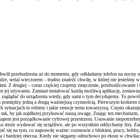
wili przebudzenia aż do momentu, gdy odkładamy telefon na nocny st
e, serial wieczorem – trudno znaleźć chwilę, w której nie jesteśmy w 
imi. Z drugiej – coraz częściej czujemy zmęczenie, przebodźcowanie i
ym jej używaniu. Zamiast instalować każdą możliwą aplikację, zostawiam
zaglądać do urządzenia wtedy, gdy sami o tym decydujemy. To powrót d
as pomiędzy jedną a drugą ważniejszą czynnością. Pierwszym krokiem d
ch sytuacjach to robimy i jakie emocje temu towarzyszą. Często okazuj
ch tak, by jak najdłużej przykuwać naszą uwagę. Znając ten mechanizm, 
tapem jest porządkowanie cyfrowej przestrzeni. Usuwanie niepotrzeb
zątku może wydawać się uciążliwe, ale po wszystkim oddychamy lżej. 
upić się na tym, co naprawdę ważne: rozmowie z bliskimi, pracy, hob
sza i bardziej obecna. Kiedy nie sięgamy odruchowo po ekran w chwil