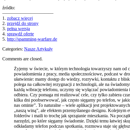
źródło:
———————————
1.
zobacz więcej
2.
przejdź do strony
3.
pełna wersja
4.
sprawdź ofertę
5.
http://spamming-warfare.de
Categories:
Nasze Artykuły
Comments are closed.
Żyjemy w świecie, w którym technologia towarzyszy nam od ch
powiadomienia z pracy, media społecznościowe, podcast w drodz
ułatwienie: mamy dostęp do wiedzy, rozrywki, kontaktu z blisk
polega na całkowitej rezygnacji z technologii, ale na świadom
każdą wibrację telefonu, uczymy się wyłączać powiadomienia i 
odbiera. Czy pomaga mi realizować cele, czy tylko zabiera cz
kilka dni poobserwować, jak często sięgamy po telefon, w jaki
nas ominie”. To naturalne – wiele aplikacji jest projektowany
„naszą winą”, ale efektem przemyślanego designu. Kolejnym e
folderów i maili to trochę jak sprzątanie mieszkania. Na poc
narzędzi, po które sięgamy świadomie. Dzięki temu łatwiej sk
odkładamy telefon podczas spotkania, rozmowa staje się głęb