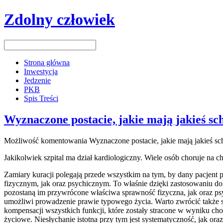
Zdolny człowiek
Strona główna
Inwestycja
Jedzenie
PKB
Spis Treści
Wyznaczone postacie, jakie mają jakieś sc
Możliwość komentowania
Wyznaczone postacie, jakie mają jakieś sc
Jakikolwiek szpital ma dział kardiologiczny. Wiele osób choruje na c
Zamiary kuracji polegają przede wszystkim na tym, by dany pacjent p
fizycznym, jak oraz psychicznym. To właśnie dzięki zastosowaniu dob
pozostaną im przywrócone właściwa sprawność fizyczna, jak oraz psy
umożliwi prowadzenie prawie typowego życia. Warto zwrócić także szc
kompensacji wszystkich funkcji, które zostały stracone w wyniku cho
życiowe. Niesłychanie istotna przy tym jest systematyczność, jak o