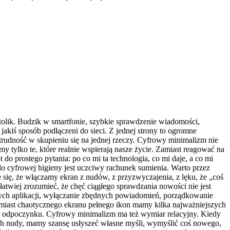
olik. Budzik w smartfonie, szybkie sprawdzenie wiadomości,
jakiś sposób podłączeni do sieci. Z jednej strony to ogromne
 trudność w skupieniu się na jednej rzeczy. Cyfrowy minimalizm nie
y tylko te, które realnie wspierają nasze życie. Zamiast reagować na
o prostego pytania: po co mi ta technologia, co mi daje, a co mi
o cyfrowej higieny jest uczciwy rachunek sumienia. Warto przez
e się, że włączamy ekran z nudów, z przyzwyczajenia, z lęku, że „coś
łatwiej zrozumieć, że chęć ciągłego sprawdzania nowości nie jest
nych aplikacji, wyłączanie zbędnych powiadomień, porządkowanie
Zamiast chaotycznego ekranu pełnego ikon mamy kilka najważniejszych
by, odpoczynku. Cyfrowy minimalizm ma też wymiar relacyjny. Kiedy
ach nudy, mamy szansę usłyszeć własne myśli, wymyślić coś nowego,