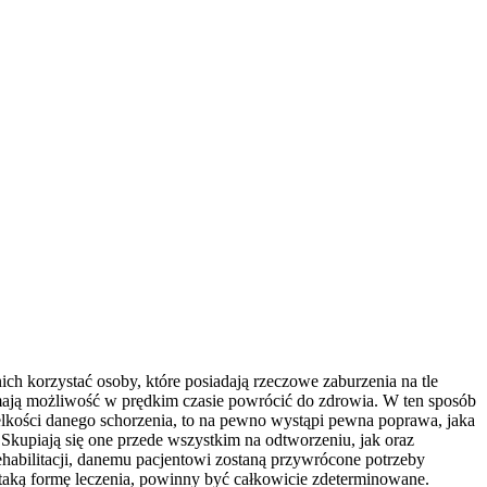
ch korzystać osoby, które posiadają rzeczowe zaburzenia na tle
j, mają możliwość w prędkim czasie powrócić do zdrowia. W ten sposób
elkości danego schorzenia, to na pewno wystąpi pewna poprawa, jaka
 Skupiają się one przede wszystkim na odtworzeniu, jak oraz
ehabilitacji, danemu pacjentowi zostaną przywrócone potrzeby
a taką formę leczenia, powinny być całkowicie zdeterminowane.