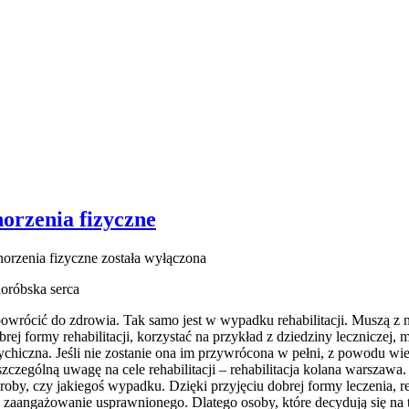
horzenia fizyczne
horzenia fizyczne
została wyłączona
horóbska serca
owrócić do zdrowia. Tak samo jest w wypadku rehabilitacji. Muszą z ni
rej formy rehabilitacji, korzystać na przykład z dziedziny lecznicze
chiczna. Jeśli nie zostanie ona im przywrócona w pełni, z powodu wi
zególną uwagę na cele rehabilitacji – rehabilitacja kolana warszawa.
roby, czy jakiegoś wypadku. Dzięki przyjęciu dobrej formy leczenia, r
raz zaangażowanie usprawnionego. Dlatego osoby, które decydują się n